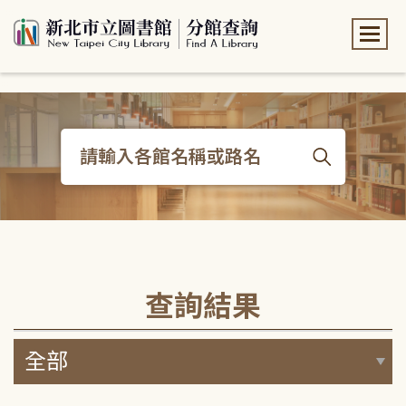
:::
:::
查詢結果