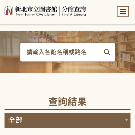
:::
:::
查詢結果