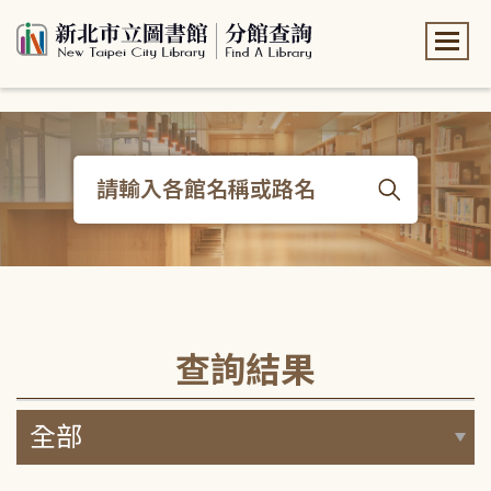
:::
:::
查詢結果