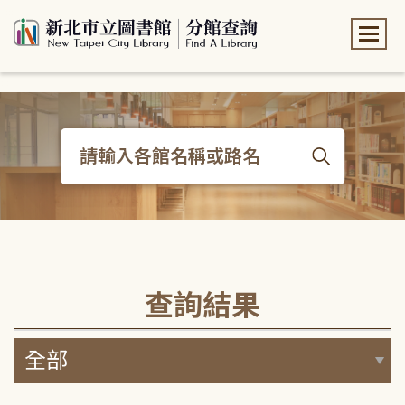
:::
:::
查詢結果