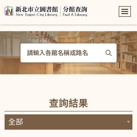
:::
:::
查詢結果