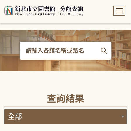
:::
:::
查詢結果