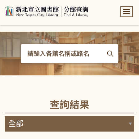
:::
:::
查詢結果