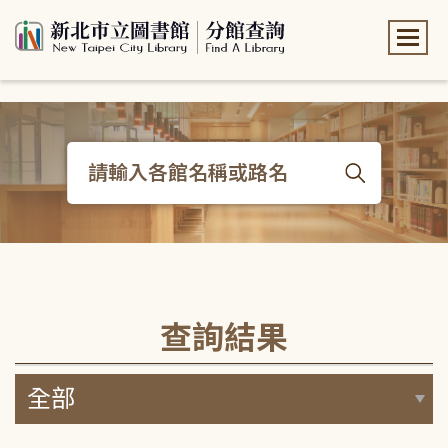
:::
:::
查詢結果