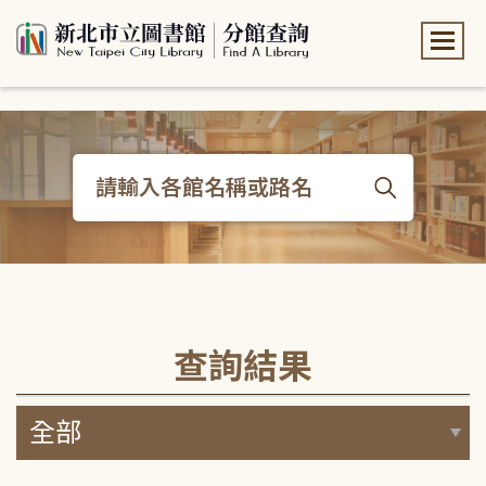
:::
:::
查詢結果