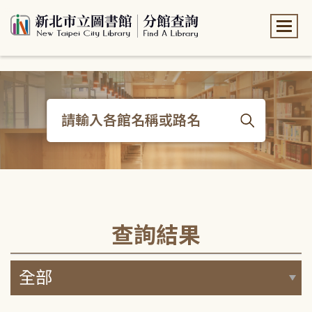
:::
:::
查詢結果