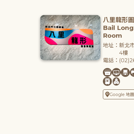
八里龍形
Bail Lon
Room
地址：新北市
4樓
電話：(02)26
Google 地