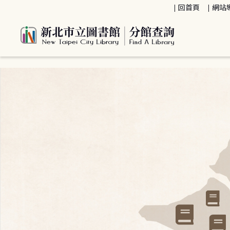
:::
回首頁
網站
:::