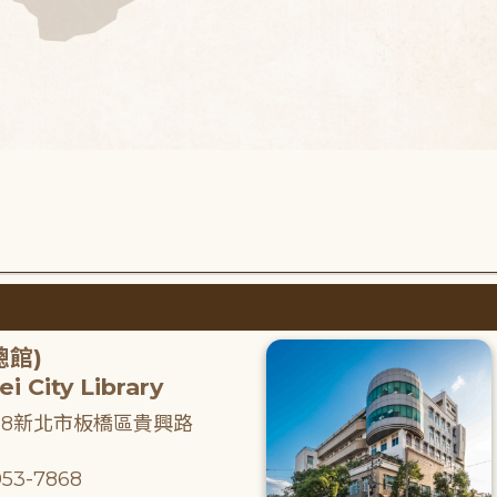
總館)
i City Library
218新北市板橋區貴興路
53-7868