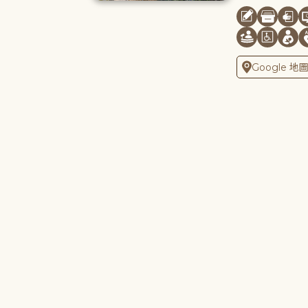
Google 地