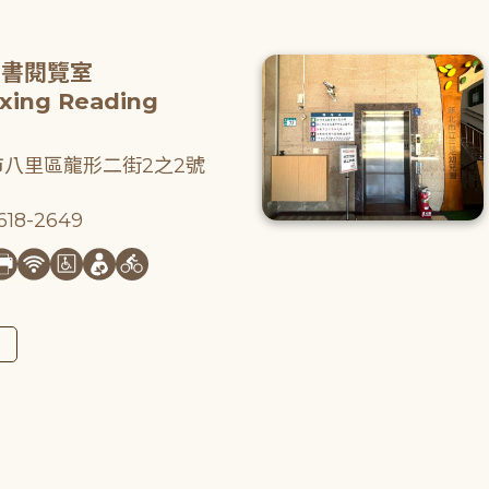
圖書閱覽室
gxing Reading
八里區龍形二街2之2號
18-2649
圖