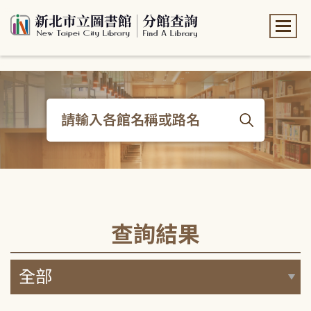
:::
:::
查詢結果