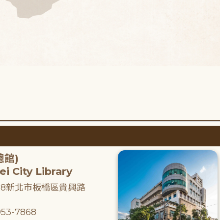
總館)
i City Library
218新北市板橋區貴興路
53-7868