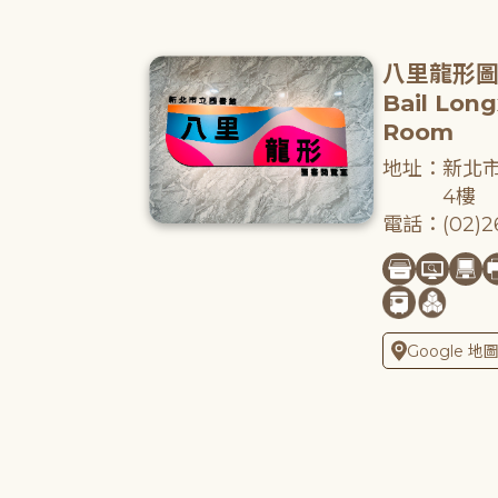
八里龍形
Bail Lon
Room
地址：新北市
4樓
電話：(02)26
Google 地