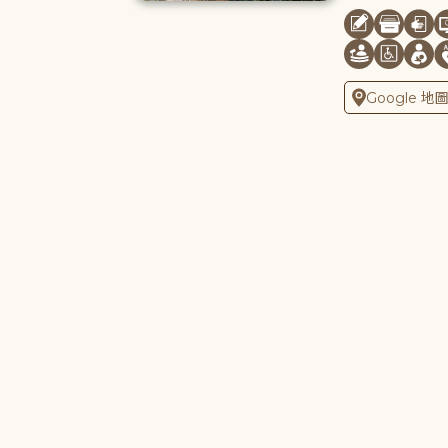
Google 地