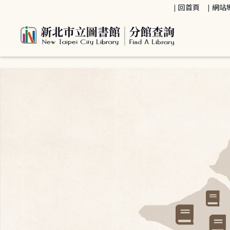
:::
回首頁
網站
:::