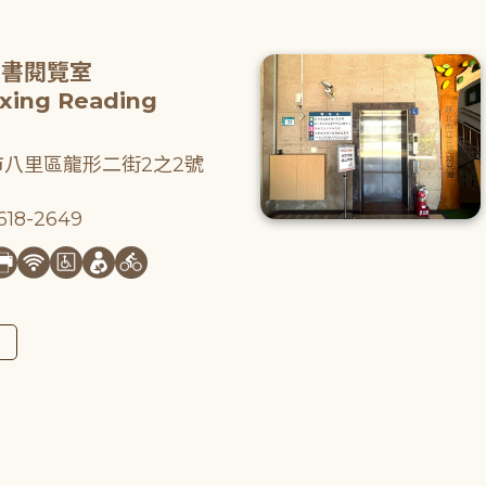
圖書閱覽室
gxing Reading
八里區龍形二街2之2號
18-2649
圖