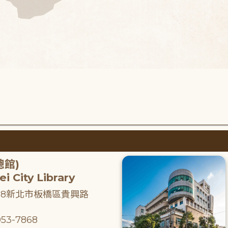
總館)
i City Library
218新北市板橋區貴興路
53-7868