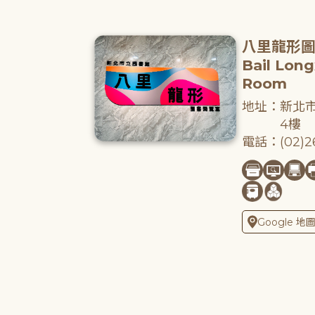
八里龍形
Bail Lon
Room
地址：新北市
4樓
電話：(02)26
Google 地