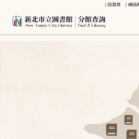
:::
回首頁
網站
:::