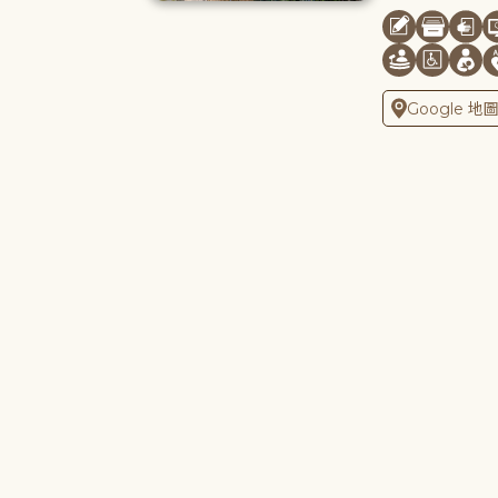
Google 地