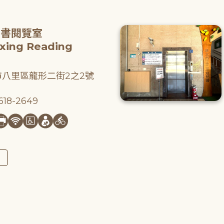
圖書閱覽室
gxing Reading
八里區龍形二街2之2號
18-2649
圖