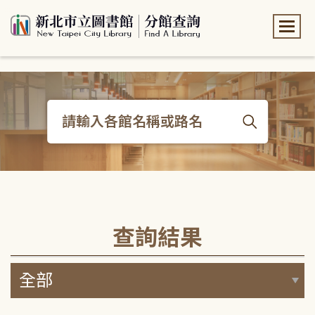
:::
:::
查詢結果