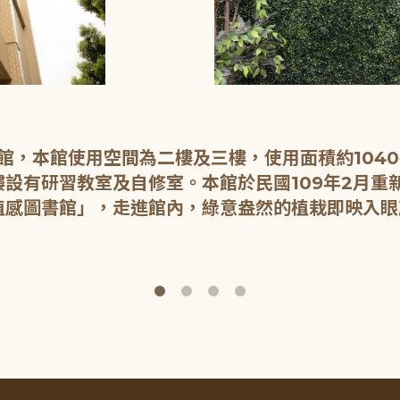
開館，本館使用空間為二樓及三樓，使用面積約104
設有研習教室及自修室。本館於民國109年2月重
植感圖書館」，走進館內，綠意盎然的植栽即映入眼