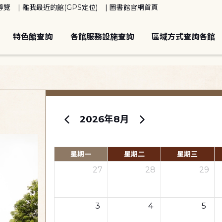
導覽
離我最近的館(GPS定位)
圖書館官網首頁
特色館查詢
各館服務設施查詢
區域方式查詢各館
2026年8月
星期一
星期二
星期三
27
28
29
3
4
5