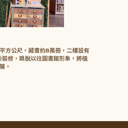
【二樓】 書庫
書庫區以綠色
設有植物陪讀
書籍於館內閱
0平方公尺，藏書約8萬冊，二樓設有
電腦檢索區設
新裝修，跳脫以往圖書館形象，將植
簾。