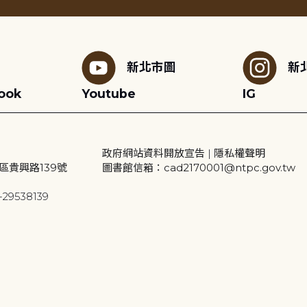
新北市圖
新
ook
Youtube
IG
政府網站資料開放宣告
|
隱私權聲明
區貴興路139號
圖書館信箱：cad2170001@ntpc.gov.tw
29538139