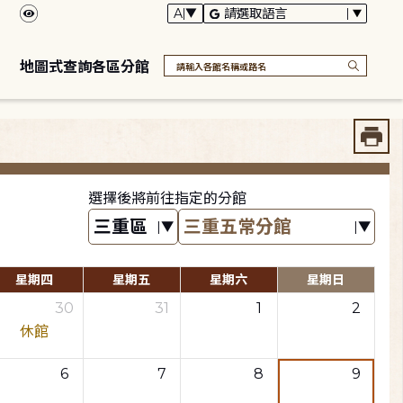
地圖式查詢各區分館
選擇後將前往指定的分館
星期四
星期五
星期六
星期日
30
31
1
2
休館
6
7
8
9