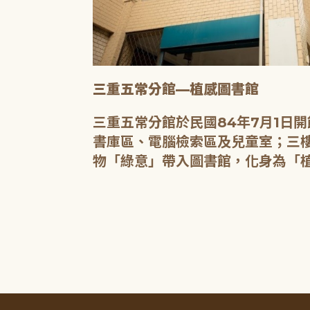
三重五常分館—植感圖書館
20人的研習教
三重五常分館於民國84年7月1日
書庫區、電腦檢索區及兒童室；三樓
物「綠意」帶入圖書館，化身為「