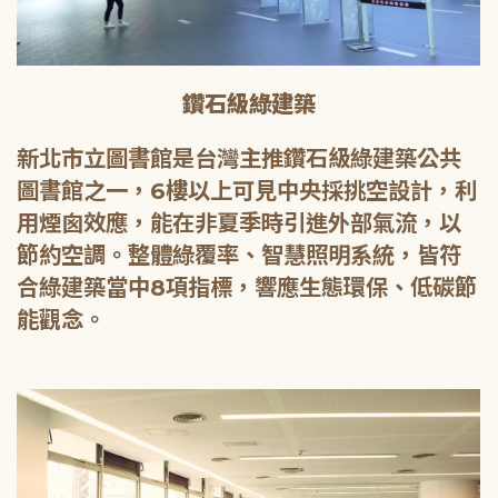
鑽石級綠建築
新北市立圖書館是台灣主推鑽石級綠建築公共
圖書館之一，6樓以上可見中央採挑空設計，利
用煙囪效應，能在非夏季時引進外部氣流，以
節約空調。整體綠覆率、智慧照明系統，皆符
合綠建築當中8項指標，響應生態環保、低碳節
能觀念。