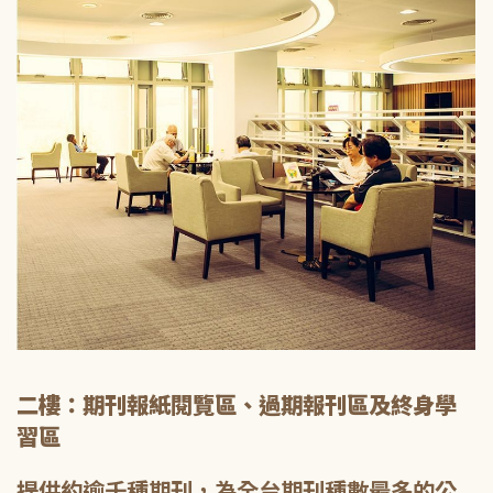
二樓：期刊報紙閱覽區、過期報刊區及終身學
習區
提供約逾千種期刊，為全台期刊種數最多的公