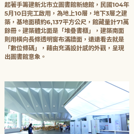
起著手籌建新北市立圖書館新總館，民國104年
5月10日完工啟用，為地上10層，地下3層之建
築，基地面積約6,137平方公尺，館藏量計71萬
餘冊。建築體北面是「堆疊書櫃」，建築南面
則用橫向長條透明窗布滿牆面，遠遠看去就是
「數位條碼」，藉由充滿設計感的外觀，呈現
出圖書館意象。