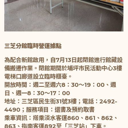
三芝分館臨時營運據點
為配合新館啟用，自7月13日起閉館進行館藏設
備搬遷作業。閉館期間於埔坪市民活動中心3樓
電梯口廊道設立臨時櫃臺。
開放時間：週二至週六8：30～19：00、週
日、週一8：30～17：00
地址：三芝區民生街31號3樓；電話：2492-
4490；服務項目：還書及預約取書
乘車資訊：搭乘淡水客運860、861、862、
863、指南客運892至「三芝站」下車。