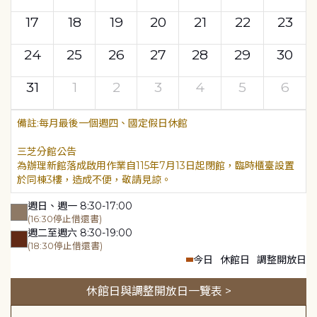
17
18
19
20
21
22
23
24
25
26
27
28
29
30
31
1
2
3
4
5
6
每月最後一個週四、國定假日休館
三芝分館公告
為辦理新館落成啟用作業自115年7月13日起閉館，臨時櫃臺設置
於同棟3樓，造成不便，敬請見諒。
週日、週一 8:30-17:00
(16:30停止借還書)
週二至週六 8:30-19:00
(18:30停止借還書)
今日
休館日
調整開放日
休館日與調整開放日一覽表 >