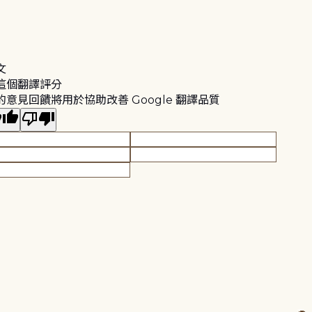
文
這個翻譯評分
的意見回饋將用於協助改善 Google 翻譯品質