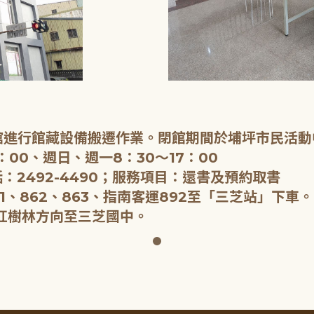
閉館進行館藏設備搬遷作業。閉館期間於埔坪市民活動
：00、週日、週一8：30～17：00
：2492-4490；服務項目：還書及預約取書
1、862、863、指南客運892至「三芝站」下車。
紅樹林方向至三芝國中。