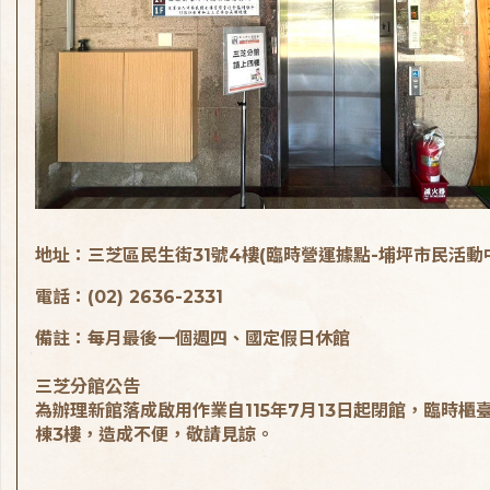
地址：三芝區民生街31號4樓(臨時營運據點-埔坪市民活動
電話：(02) 2636-2331
備註：每月最後一個週四、國定假日休館
三芝分館公告
為辦理新館落成啟用作業自115年7月13日起閉館，臨時櫃
棟3樓，造成不便，敬請見諒。