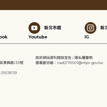
新北市圖
新
ook
Youtube
IG
政府網站資料開放宣告
|
隱私權聲明
區貴興路139號
圖書館信箱：cad2170001@ntpc.gov.tw
29538139