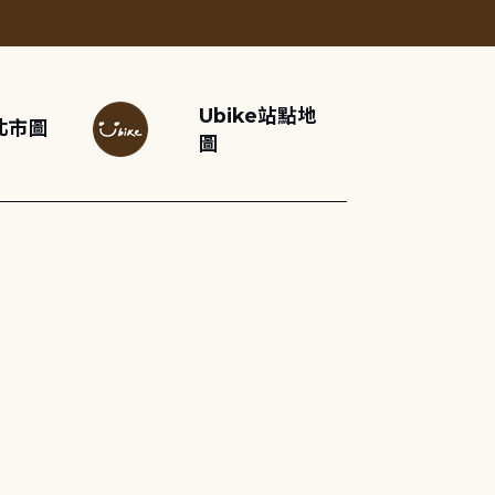
Ubike站點地
北市圖
圖