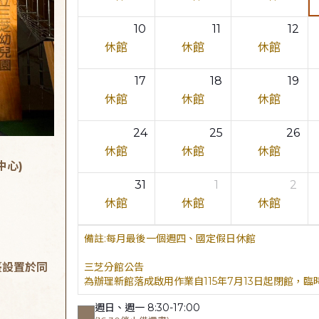
10
11
12
休館
休館
休館
17
18
19
休館
休館
休館
24
25
26
休館
休館
休館
中心)
31
1
2
休館
休館
休館
每月最後一個週四、國定假日休館
臺設置於同
三芝分館公告
為辦理新館落成啟用作業自115年7月13日起閉館，
週日、週一 8:30-17:00