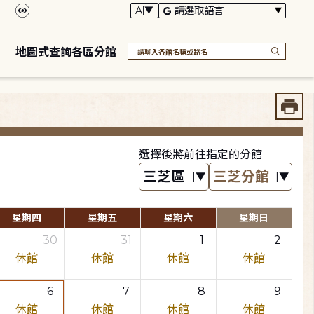
地圖式查詢各區分館
選擇後將前往指定的分館
星期四
星期五
星期六
星期日
30
31
1
2
休館
休館
休館
休館
6
7
8
9
休館
休館
休館
休館