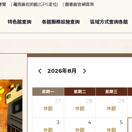
導覽
離我最近的館(GPS定位)
圖書館官網首頁
特色館查詢
各館服務設施查詢
區域方式查詢各館
2026年8月
星期一
星期二
星期三
27
28
29
休館
休館
休館
3
4
5
休館
休館
休館