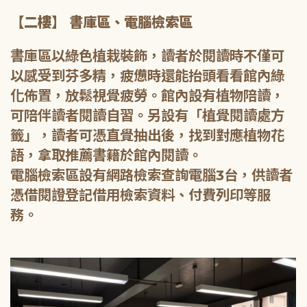
【二樓】 書庫區、電腦檢索區
書庫區以綠色植栽裝飾，讀者於閱讀時不僅可
以感受到芬多精，疲憊時還能抬頭看看館內綠
化佈置，放鬆視覺疲勞。館內設有植物陪讀，
可陪伴讀者閱讀自習。另設有「植覺閱讀處方
籤」，讀者可憑直覺抽出後，找到對應植物花
語，拿取推薦書籍於館內閱讀。
電腦檢索區設有網路檢索查詢電腦3台，供讀者
憑借閱證登記借用檢索資料、付費列印等服
務。