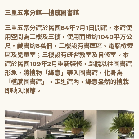
三重五常分館—植感圖書館
三重五常分館於民國84年7月1日開館，本館使
用空間為二樓及三樓，使用面積約1040平方公
尺，藏書約8萬冊，二樓設有書庫區、電腦檢索
區及兒童室；三樓設有研習教室及自修室。本
館於民國109年2月重新裝修，跳脫以往圖書館
形象，將植物「綠意」帶入圖書館，化身為
「植感圖書館」，走進館內，綠意盎然的植栽
即映入眼簾。