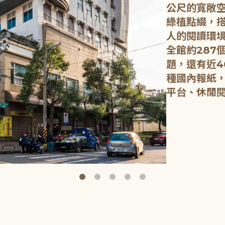
公尺的寬敞
綠植點綴，
人的閱讀環
全館約287
題，還有近4
種國內報紙