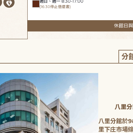
週日、週一 8:30-17:00
(16:30停止借還書)
休館日與
分
八里分
八里分館於9
里下庄市場綜