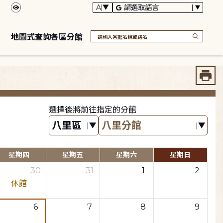
地圖式查詢各區分館
選擇後將前往指定的分館
星期四
星期五
星期六
星期日
30
31
1
2
休館
6
7
8
9