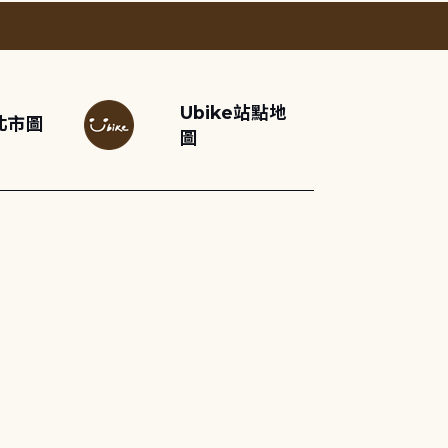
Ubike站點地
北市圖
圖