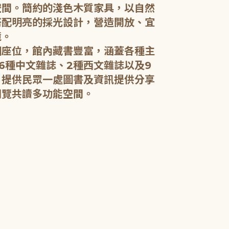
空間。簡約的淺色木質家具，以自然
搭配明亮的採光設計，營造開放、宜
五樓：開架閱
境。
個座位，館內藏書豐富，涵蓋各種主
五樓規劃為成
6種中文雜誌、2種西文雜誌以及9
籍和新進好書
，提供民眾一處圖書及資訊提供分享