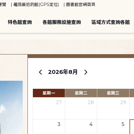
導覽
離我最近的館(GPS定位)
圖書館官網首頁
特色館查詢
各館服務設施查詢
區域方式查詢各館
2026年8月
星期一
星期二
星期三
27
28
29
3
4
5