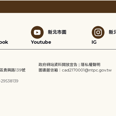
新北市圖
新
ook
Youtube
IG
政府網站資料開放宣告
|
隱私權聲明
區貴興路139號
圖書館信箱：cad2170001@ntpc.gov.tw
29538139