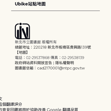
Ubike站點地圖
新北市立圖書館 版權所有
總館地址：220218 新北市板橋區貴興路139號
【地圖】
電話：02-29537868 傳真：02-29538139
政府網站資料開放宣告
|
隱私權聲明
圖書館信箱：cad2170001@ntpc.gov.tw
文
這個翻譯評分
的意見回饋將用於協助改善 Google 翻譯品質