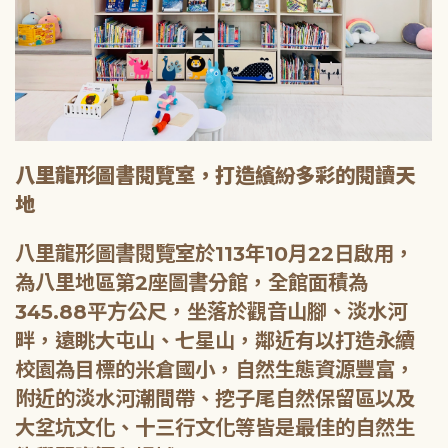
八里龍形圖書閱覽室，打造繽紛多彩的閱讀天
地
八里龍形圖書閱覽室於113年10月22日啟用，
為八里地區第2座圖書分館，全館面積為
345.88平方公尺，坐落於觀音山腳、淡水河
畔，遠眺大屯山、七星山，鄰近有以打造永續
校園為目標的米倉國小，自然生態資源豐富，
附近的淡水河潮間帶、挖子尾自然保留區以及
大坌坑文化、十三行文化等皆是最佳的自然生