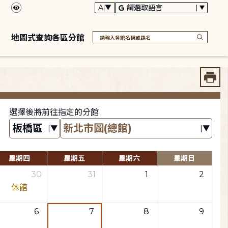
地圖式查詢各區分館
選擇後將前往指定的分館
星期四
星期五
星期六
星期日
30
31
1
2
休館
6
7
8
9