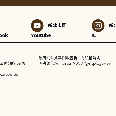
新北市圖
新
ook
Youtube
IG
政府網站資料開放宣告
|
隱私權聲明
區貴興路139號
圖書館信箱：cad2170001@ntpc.gov.tw
29538139