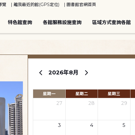
導覽
離我最近的館(GPS定位)
圖書館官網首頁
特色館查詢
各館服務設施查詢
區域方式查詢各館
2026年8月
星期一
星期二
星期三
27
28
29
3
4
5