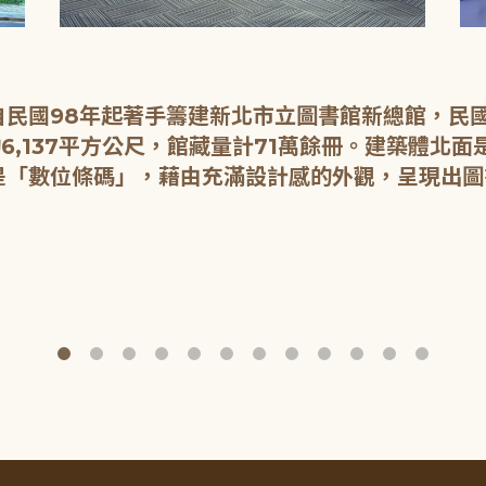
民國98年起著手籌建新北市立圖書館新總館，民國1
6,137平方公尺，館藏量計71萬餘冊。建築體北
是「數位條碼」，藉由充滿設計感的外觀，呈現出圖