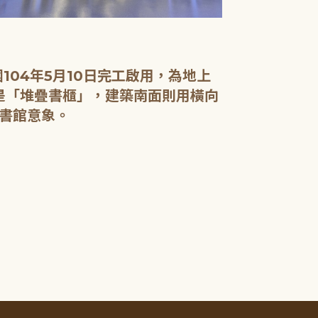
04年5月10日完工啟用，為地上
面是「堆疊書櫃」，建築南面則用橫向
書館意象。