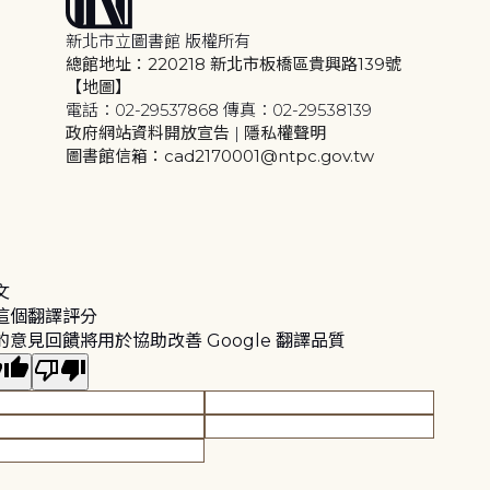
新北市立圖書館 版權所有
總館地址：220218 新北市板橋區貴興路139號
【地圖】
電話：02-29537868 傳真：02-29538139
政府網站資料開放宣告
|
隱私權聲明
圖書館信箱：cad2170001@ntpc.gov.tw
文
這個翻譯評分
的意見回饋將用於協助改善 Google 翻譯品質