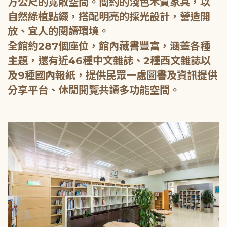
方公尺的寬敞空間。簡約的淺色木質家具，以
自然綠植點綴，搭配明亮的採光設計，營造開
放、宜人的閱讀環境。
全館約287個座位，館內藏書豐富，涵蓋各種
主題，還有近46種中文雜誌、2種西文雜誌以
及9種國內報紙，提供民眾一處圖書及資訊提供