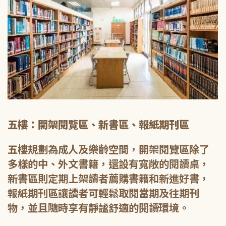
五樓：開架閱覽區、新書區、報紙期刊區
五樓規劃為成人及樂齡空間，開架閱覽區除了
多樣的中、外文書籍，還設有寬敞的閱讀桌，
新書區則定期上架讀者薦購書籍和新進好書，
報紙期刊區讓讀者可輕鬆取閱當期及往期刊
物，並且隨時享有靜謐舒適的閱讀環境。