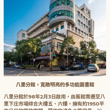
八里分館，寬敞明亮的多功能圖書館
八里分館於98年2月3日啟用，由舊館喬遷至八
里下庄市場綜合大樓五、六樓，擁有約1950平