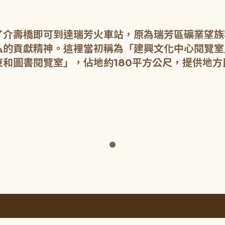
了介壽橋即可到達瑞芳火車站，原為瑞芳區礦業望族
的貢獻精神。這裡當初稱為「建興文化中心閱覽室
和圖書閱覽室」，佔地約180平方公尺，提供地方