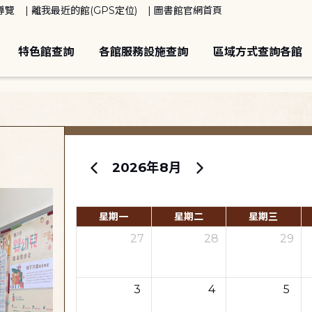
導覽
離我最近的館(GPS定位)
圖書館官網首頁
特色館查詢
各館服務設施查詢
區域方式查詢各館
2026年8月
星期一
星期二
星期三
27
28
29
3
4
5