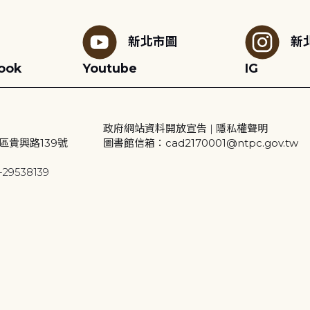
新北市圖
新
ook
Youtube
IG
政府網站資料開放宣告
|
隱私權聲明
區貴興路139號
圖書館信箱：cad2170001@ntpc.gov.tw
29538139