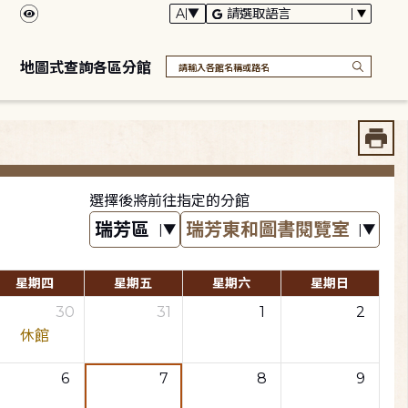
地圖式查詢各區分館
選擇後將前往指定的分館
星期四
星期五
星期六
星期日
30
31
1
2
休館
6
7
8
9