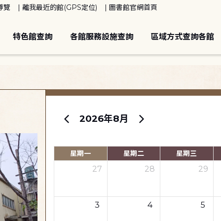
導覽
離我最近的館(GPS定位)
圖書館官網首頁
特色館查詢
各館服務設施查詢
區域方式查詢各館
2026年8月
星期一
星期二
星期三
27
28
29
3
4
5