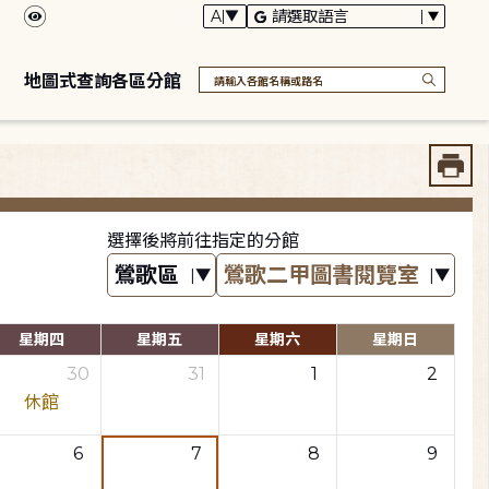
地圖式查詢各區分館
選擇後將前往指定的分館
星期四
星期五
星期六
星期日
30
31
1
2
休館
6
7
8
9