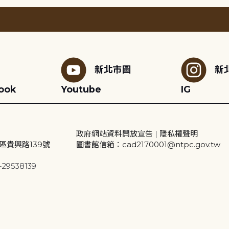
新北市圖
新
ook
Youtube
IG
政府網站資料開放宣告
|
隱私權聲明
區貴興路139號
圖書館信箱：cad2170001@ntpc.gov.tw
29538139