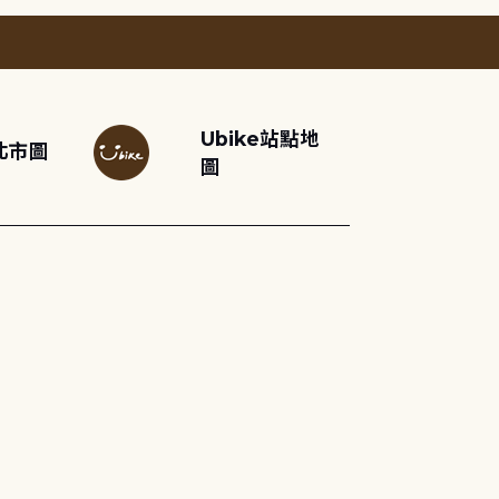
Ubike站點地
北市圖
圖