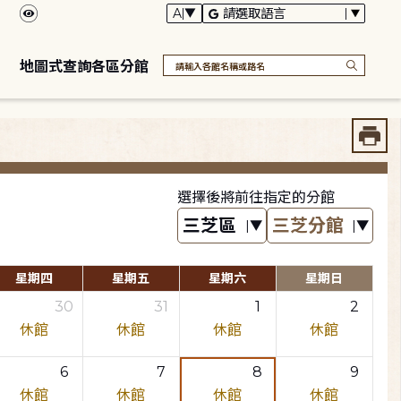
地圖式查詢各區分館
選擇後將前往指定的分館
星期四
星期五
星期六
星期日
30
31
1
2
休館
休館
休館
休館
6
7
8
9
休館
休館
休館
休館