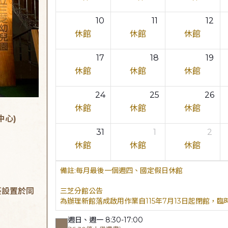
10
11
12
休館
休館
休館
17
18
19
休館
休館
休館
24
25
26
休館
休館
休館
中心)
31
1
2
休館
休館
休館
每月最後一個週四、國定假日休館
臺設置於同
三芝分館公告
為辦理新館落成啟用作業自115年7月13日起閉館，
週日、週一 8:30-17:00