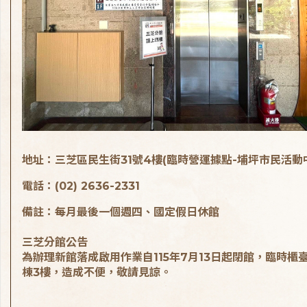
地址：三芝區民生街31號4樓(臨時營運據點-埔坪市民活動
電話：(02) 2636-2331
備註：每月最後一個週四、國定假日休館
三芝分館公告
為辦理新館落成啟用作業自115年7月13日起閉館，臨時櫃
棟3樓，造成不便，敬請見諒。