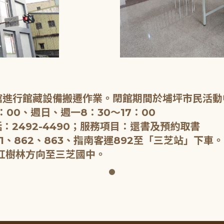
閉館進行館藏設備搬遷作業。閉館期間於埔坪市民活動
：00、週日、週一8：30～17：00
：2492-4490；服務項目：還書及預約取書
1、862、863、指南客運892至「三芝站」下車。
紅樹林方向至三芝國中。