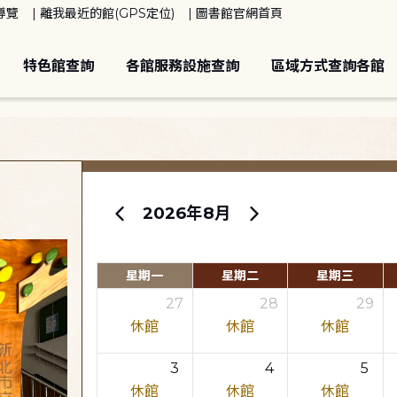
導覽
離我最近的館(GPS定位)
圖書館官網首頁
特色館查詢
各館服務設施查詢
區域方式查詢各館
2026年8月
星期一
星期二
星期三
27
28
29
休館
休館
休館
3
4
5
休館
休館
休館