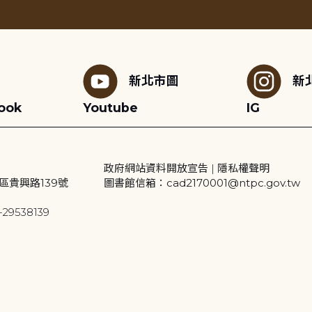
新北市圖
新
ook
Youtube
IG
政府網站資料開放宣告
|
隱私權聲明
區貴興路139號
圖書館信箱：cad2170001@ntpc.gov.tw
29538139