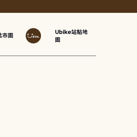
Ubike站點地
北市圖
圖