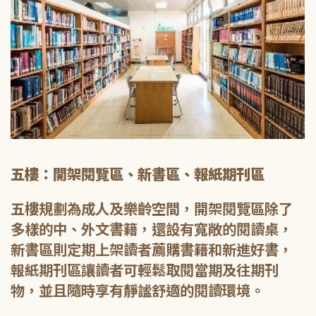
五樓：開架閱覽區、新書區、報紙期刊區
五樓規劃為成人及樂齡空間，開架閱覽區除了
多樣的中、外文書籍，還設有寬敞的閱讀桌，
新書區則定期上架讀者薦購書籍和新進好書，
報紙期刊區讓讀者可輕鬆取閱當期及往期刊
物，並且隨時享有靜謐舒適的閱讀環境。