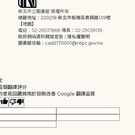
新北市立圖書館 版權所有
總館地址：220218 新北市板橋區貴興路139號
【地圖】
電話：02-29537868 傳真：02-29538139
政府網站資料開放宣告
|
隱私權聲明
圖書館信箱：cad2170001@ntpc.gov.tw
文
這個翻譯評分
的意見回饋將用於協助改善 Google 翻譯品質