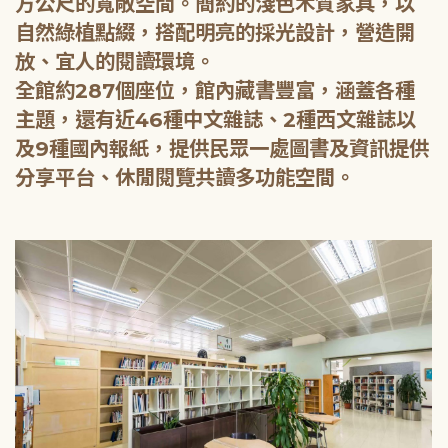
方公尺的寬敞空間。簡約的淺色木質家具，以
自然綠植點綴，搭配明亮的採光設計，營造開
放、宜人的閱讀環境。
全館約287個座位，館內藏書豐富，涵蓋各種
主題，還有近46種中文雜誌、2種西文雜誌以
及9種國內報紙，提供民眾一處圖書及資訊提供