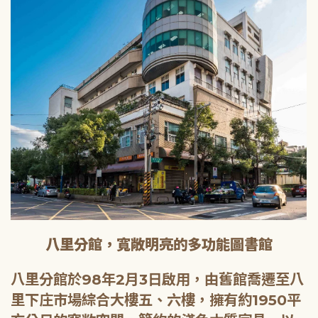
八里分館，寬敞明亮的多功能圖書館
八里分館於98年2月3日啟用，由舊館喬遷至八
里下庄市場綜合大樓五、六樓，擁有約1950平