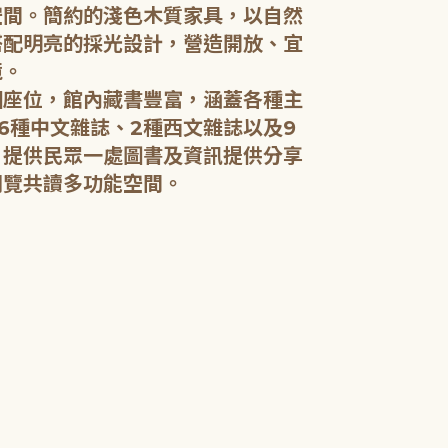
空間。簡約的淺色木質家具，以自然
搭配明亮的採光設計，營造開放、宜
五樓：開架閱
境。
個座位，館內藏書豐富，涵蓋各種主
五樓規劃為成
6種中文雜誌、2種西文雜誌以及9
籍和新進好書
，提供民眾一處圖書及資訊提供分享