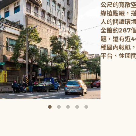
公尺的寬敞
綠植點綴，
人的閱讀環
全館約287
題，還有近4
種國內報紙