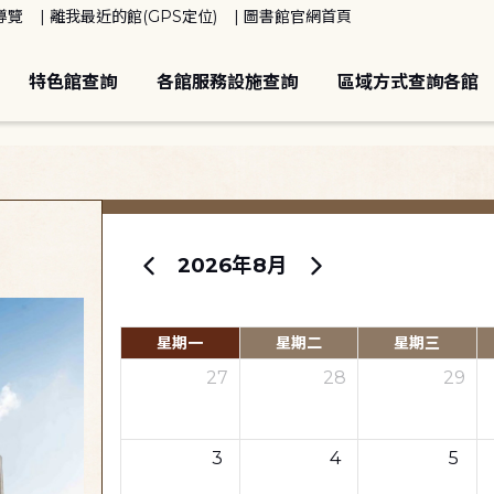
導覽
離我最近的館(GPS定位)
圖書館官網首頁
特色館查詢
各館服務設施查詢
區域方式查詢各館
2026年8月
星期一
星期二
星期三
27
28
29
3
4
5