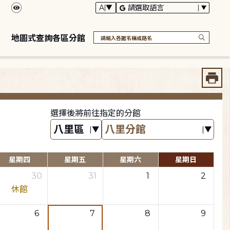
地圖式查詢各區分館
選擇後將前往指定的分館
星期四
星期五
星期六
星期日
30
31
1
2
休館
6
7
8
9