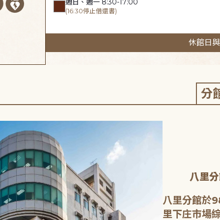
週日、週一 8:30-17:00
(16:30停止借還書)
休館日與
分
八里分
八里分館於9
里下庄市場綜