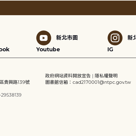
新北市圖
新
ook
Youtube
IG
政府網站資料開放宣告
|
隱私權聲明
區貴興路139號
圖書館信箱：cad2170001@ntpc.gov.tw
29538139