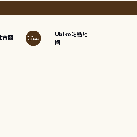
Ubike站點地
北市圖
圖