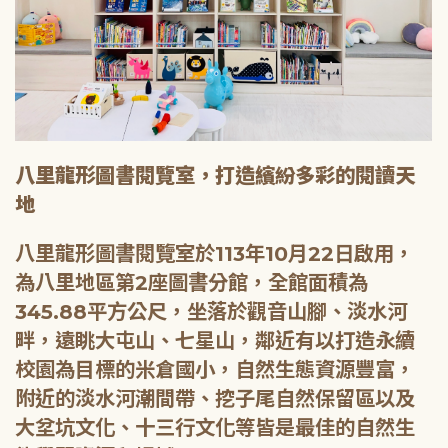
八里龍形圖書閱覽室，打造繽紛多彩的閱讀天
地
八里龍形圖書閱覽室於113年10月22日啟用，
為八里地區第2座圖書分館，全館面積為
345.88平方公尺，坐落於觀音山腳、淡水河
畔，遠眺大屯山、七星山，鄰近有以打造永續
校園為目標的米倉國小，自然生態資源豐富，
附近的淡水河潮間帶、挖子尾自然保留區以及
大坌坑文化、十三行文化等皆是最佳的自然生