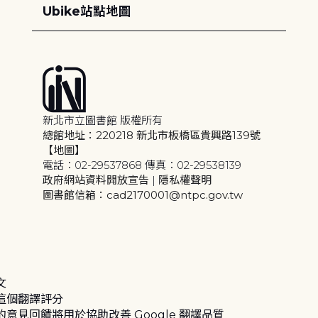
Ubike站點地圖
新北市立圖書館 版權所有
總館地址：220218 新北市板橋區貴興路139號
【地圖】
電話：02-29537868 傳真：02-29538139
政府網站資料開放宣告
|
隱私權聲明
圖書館信箱：cad2170001@ntpc.gov.tw
文
這個翻譯評分
的意見回饋將用於協助改善 Google 翻譯品質