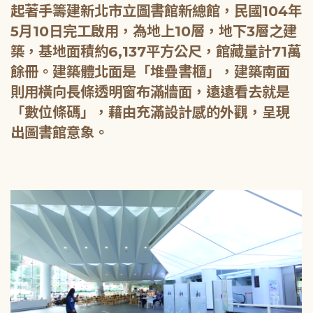
起著手籌建新北市立圖書館新總館，民國104年
5月10日完工啟用，為地上10層，地下3層之建
築，基地面積約6,137平方公尺，館藏量計71萬
餘冊。建築體北面是「堆疊書櫃」，建築南面
則用橫向長條透明窗布滿牆面，遠遠看去就是
「數位條碼」，藉由充滿設計感的外觀，呈現
出圖書館意象。