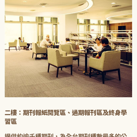
二樓：期刊報紙閱覽區、過期報刊區及終身學
習區
提供約逾千種期刊，為全台期刊種數最多的公