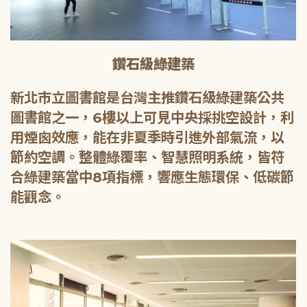
鑽石級綠建築
新北市立圖書館是台灣主推鑽石級綠建築公共
圖書館之一，6樓以上可見中央採挑空設計，利
用煙囪效應，能在非夏季時引進外部氣流，以
節約空調。整體綠覆率、智慧照明系統，皆符
合綠建築當中8項指標，響應生態環保、低碳節
能觀念。