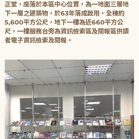
正堂，座落於本區中心位置，為一地面三層地
下一層之建築物，於63年落成啟用，全棟約
5,600平方公尺，地下一樓為近660平方公
尺，一樓服務台旁為資訊檢索區及閱報區供讀
者電子資訊檢索及閱報。