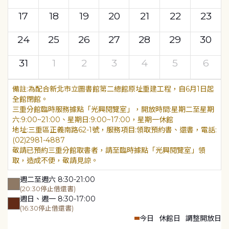
17
18
19
20
21
22
23
24
25
26
27
28
29
30
31
1
2
3
4
5
6
為配合新北市立圖書館第二總館原址重建工程，自6月1日起
全館閉館。
三重分館臨時服務據點「光興閱覽室」，開放時間:星期二至星期
六:9:00~21:00、星期日:9:00~17:00，星期一休館
地址:三重區正義南路62-1號，服務項目:領取預約書、還書，電話:
(02)2981-4887
敬請已預約三重分館取書者，請至臨時據點「光興閱覽室」領
取，造成不便，敬請見諒。
週二至週六 8:30-21:00
(20:30停止借還書)
週日、週一 8:30-17:00
(16:30停止借還書)
今日
休館日
調整開放日