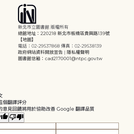
新北市立圖書館 版權所有
總館地址：220218 新北市板橋區貴興路139號
【地圖】
電話：02-29537868 傳真：02-29538139
政府網站資料開放宣告
|
隱私權聲明
圖書館信箱：cad2170001@ntpc.gov.tw
文
這個翻譯評分
的意見回饋將用於協助改善 Google 翻譯品質