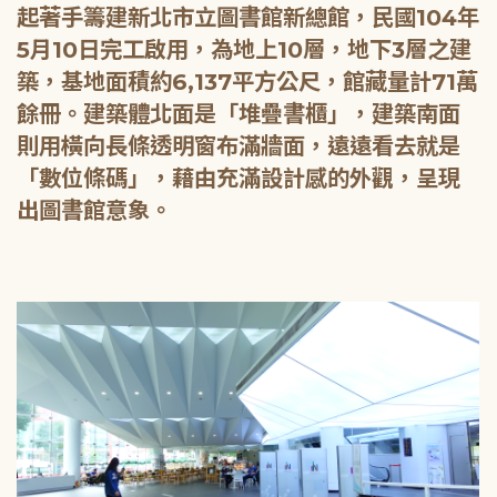
起著手籌建新北市立圖書館新總館，民國104年
5月10日完工啟用，為地上10層，地下3層之建
築，基地面積約6,137平方公尺，館藏量計71萬
餘冊。建築體北面是「堆疊書櫃」，建築南面
則用橫向長條透明窗布滿牆面，遠遠看去就是
「數位條碼」，藉由充滿設計感的外觀，呈現
出圖書館意象。