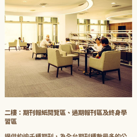
二樓：期刊報紙閱覽區、過期報刊區及終身學
習區
提供約逾千種期刊，為全台期刊種數最多的公