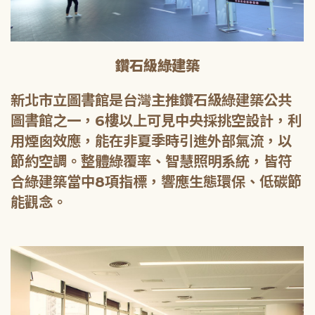
鑽石級綠建築
新北市立圖書館是台灣主推鑽石級綠建築公共
圖書館之一，6樓以上可見中央採挑空設計，利
用煙囪效應，能在非夏季時引進外部氣流，以
節約空調。整體綠覆率、智慧照明系統，皆符
合綠建築當中8項指標，響應生態環保、低碳節
能觀念。