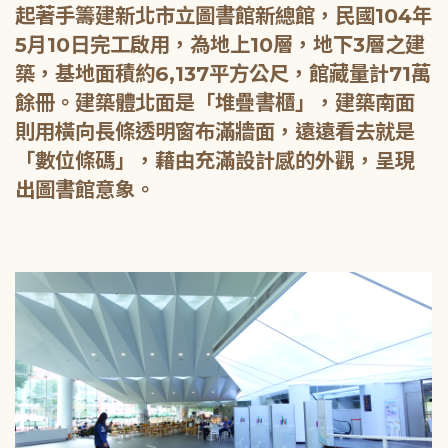
起著手籌建新北市立圖書館新總館，民國104年
5月10日完工啟用，為地上10層，地下3層之建
築，基地面積約6,137平方公尺，館藏量計71萬
餘冊。建築體北面是「堆疊書櫃」，建築南面
則用橫向長條透明窗布滿牆面，遠遠看去就是
「數位條碼」，藉由充滿設計感的外觀，呈現
出圖書館意象。