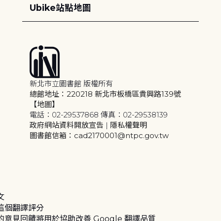
Ubike站點地圖
新北市立圖書館 版權所有
總館地址：220218 新北市板橋區貴興路139號
【地圖】
電話：02-29537868 傳真：02-29538139
政府網站資料開放宣告
|
隱私權聲明
圖書館信箱：cad2170001@ntpc.gov.tw
文
這個翻譯評分
的意見回饋將用於協助改善 Google 翻譯品質