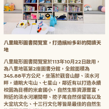
八里龍形圖書閱覽室，打造繽紛多彩的閱讀天
地
八里龍形圖書閱覽室於113年10月22日啟用，
為八里地區第2座圖書分館，全館面積為
345.88平方公尺，坐落於觀音山腳、淡水河
畔，遠眺大屯山、七星山，鄰近有以打造永續
校園為目標的米倉國小，自然生態資源豐富，
附近的淡水河潮間帶、挖子尾自然保留區以及
大坌坑文化、十三行文化等皆是最佳的自然生