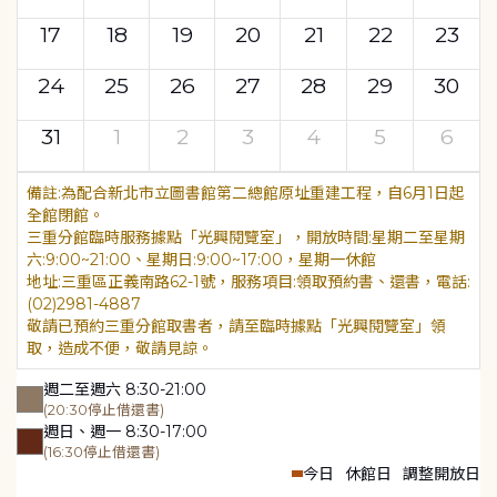
17
18
19
20
21
22
23
24
25
26
27
28
29
30
31
1
2
3
4
5
6
為配合新北市立圖書館第二總館原址重建工程，自6月1日起
全館閉館。
三重分館臨時服務據點「光興閱覽室」，開放時間:星期二至星期
六:9:00~21:00、星期日:9:00~17:00，星期一休館
地址:三重區正義南路62-1號，服務項目:領取預約書、還書，電話:
(02)2981-4887
敬請已預約三重分館取書者，請至臨時據點「光興閱覽室」領
取，造成不便，敬請見諒。
週二至週六 8:30-21:00
(20:30停止借還書)
週日、週一 8:30-17:00
(16:30停止借還書)
今日
休館日
調整開放日