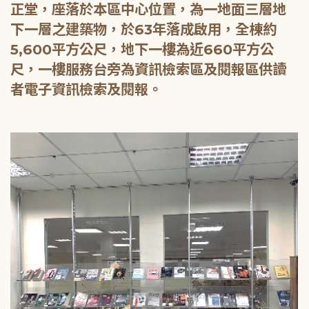
正堂，座落於本區中心位置，為一地面三層地
下一層之建築物，於63年落成啟用，全棟約
5,600平方公尺，地下一樓為近660平方公
尺，一樓服務台旁為資訊檢索區及閱報區供讀
者電子資訊檢索及閱報。