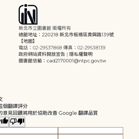
新北市立圖書館 版權所有
總館地址：220218 新北市板橋區貴興路139號
【地圖】
電話：02-29537868 傳真：02-29538139
政府網站資料開放宣告
|
隱私權聲明
圖書館信箱：cad2170001@ntpc.gov.tw
文
這個翻譯評分
的意見回饋將用於協助改善 Google 翻譯品質