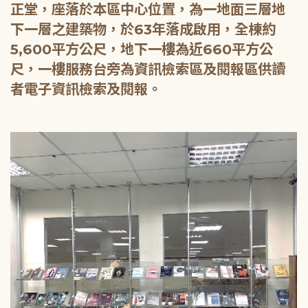
正堂，座落於本區中心位置，為一地面三層地
下一層之建築物，於63年落成啟用，全棟約
5,600平方公尺，地下一樓為近660平方公
尺，一樓服務台旁為資訊檢索區及閱報區供讀
者電子資訊檢索及閱報。