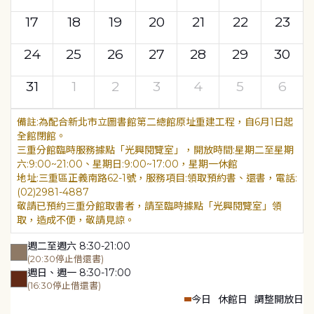
17
18
19
20
21
22
23
24
25
26
27
28
29
30
31
1
2
3
4
5
6
為配合新北市立圖書館第二總館原址重建工程，自6月1日起
全館閉館。
三重分館臨時服務據點「光興閱覽室」，開放時間:星期二至星期
六:9:00~21:00、星期日:9:00~17:00，星期一休館
地址:三重區正義南路62-1號，服務項目:領取預約書、還書，電話:
(02)2981-4887
敬請已預約三重分館取書者，請至臨時據點「光興閱覽室」領
取，造成不便，敬請見諒。
週二至週六 8:30-21:00
(20:30停止借還書)
週日、週一 8:30-17:00
(16:30停止借還書)
今日
休館日
調整開放日