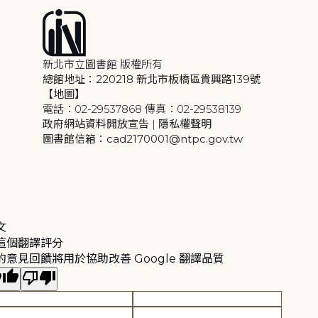
新北市立圖書館 版權所有
總館地址：220218 新北市板橋區貴興路139號
【地圖】
電話：02-29537868 傳真：02-29538139
政府網站資料開放宣告
|
隱私權聲明
圖書館信箱：cad2170001@ntpc.gov.tw
文
這個翻譯評分
的意見回饋將用於協助改善 Google 翻譯品質