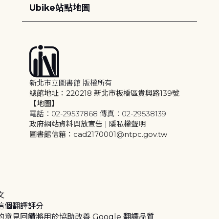
Ubike站點地圖
新北市立圖書館 版權所有
總館地址：220218 新北市板橋區貴興路139號
【地圖】
電話：02-29537868 傳真：02-29538139
政府網站資料開放宣告
|
隱私權聲明
圖書館信箱：cad2170001@ntpc.gov.tw
文
這個翻譯評分
的意見回饋將用於協助改善 Google 翻譯品質