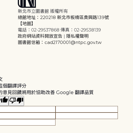
新北市立圖書館 版權所有
總館地址：220218 新北市板橋區貴興路139號
【地圖】
電話：02-29537868 傳真：02-29538139
政府網站資料開放宣告
|
隱私權聲明
圖書館信箱：cad2170001@ntpc.gov.tw
文
這個翻譯評分
的意見回饋將用於協助改善 Google 翻譯品質