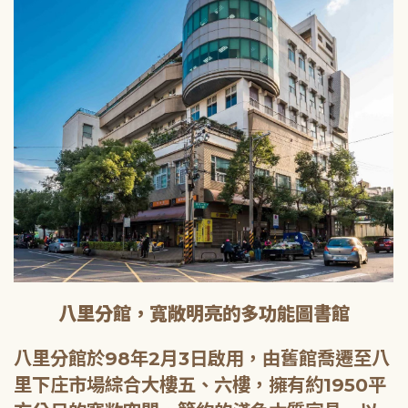
八里分館，寬敞明亮的多功能圖書館
八里分館於98年2月3日啟用，由舊館喬遷至八
里下庄市場綜合大樓五、六樓，擁有約1950平