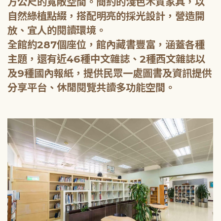
方公尺的寬敞空間。簡約的淺色木質家具，以
自然綠植點綴，搭配明亮的採光設計，營造開
放、宜人的閱讀環境。
全館約287個座位，館內藏書豐富，涵蓋各種
主題，還有近46種中文雜誌、2種西文雜誌以
及9種國內報紙，提供民眾一處圖書及資訊提供