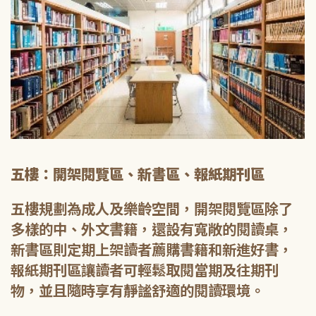
五樓：開架閱覽區、新書區、報紙期刊區
五樓規劃為成人及樂齡空間，開架閱覽區除了
多樣的中、外文書籍，還設有寬敞的閱讀桌，
新書區則定期上架讀者薦購書籍和新進好書，
報紙期刊區讓讀者可輕鬆取閱當期及往期刊
物，並且隨時享有靜謐舒適的閱讀環境。