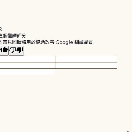
文
這個翻譯評分
的意見回饋將用於協助改善 Google 翻譯品質