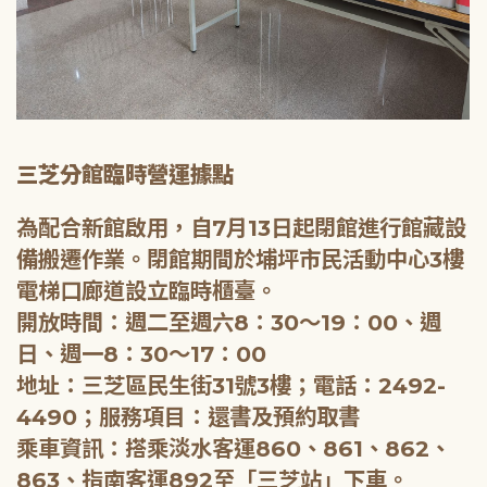
三芝分館臨時營運據點
為配合新館啟用，自7月13日起閉館進行館藏設
備搬遷作業。閉館期間於埔坪市民活動中心3樓
電梯口廊道設立臨時櫃臺。
開放時間：週二至週六8：30～19：00、週
日、週一8：30～17：00
地址：三芝區民生街31號3樓；電話：2492-
4490；服務項目：還書及預約取書
乘車資訊：搭乘淡水客運860、861、862、
863、指南客運892至「三芝站」下車。