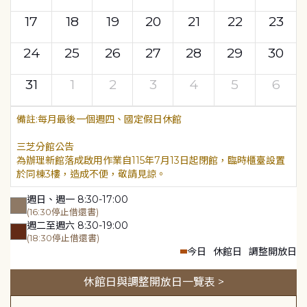
17
18
19
20
21
22
23
24
25
26
27
28
29
30
31
1
2
3
4
5
6
每月最後一個週四、國定假日休館
三芝分館公告
為辦理新館落成啟用作業自115年7月13日起閉館，臨時櫃臺設置
於同棟3樓，造成不便，敬請見諒。
週日、週一 8:30-17:00
(16:30停止借還書)
週二至週六 8:30-19:00
(18:30停止借還書)
今日
休館日
調整開放日
休館日與調整開放日一覽表 >