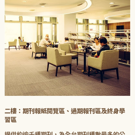
二樓：期刊報紙閱覽區、過期報刊區及終身學
習區
提供約逾千種期刊，為全台期刊種數最多的公