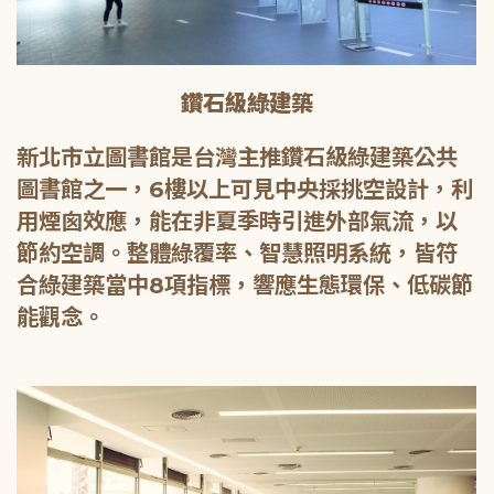
鑽石級綠建築
新北市立圖書館是台灣主推鑽石級綠建築公共
圖書館之一，6樓以上可見中央採挑空設計，利
用煙囪效應，能在非夏季時引進外部氣流，以
節約空調。整體綠覆率、智慧照明系統，皆符
合綠建築當中8項指標，響應生態環保、低碳節
能觀念。