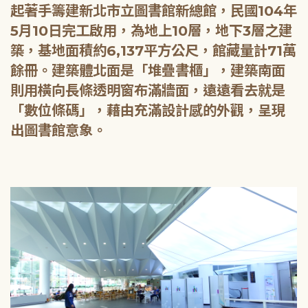
起著手籌建新北市立圖書館新總館，民國104年
5月10日完工啟用，為地上10層，地下3層之建
築，基地面積約6,137平方公尺，館藏量計71萬
餘冊。建築體北面是「堆疊書櫃」，建築南面
則用橫向長條透明窗布滿牆面，遠遠看去就是
「數位條碼」，藉由充滿設計感的外觀，呈現
出圖書館意象。