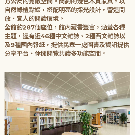
方公尺的寬敞空間。簡約的淺色木質家具，以
自然綠植點綴，搭配明亮的採光設計，營造開
放、宜人的閱讀環境。
全館約287個座位，館內藏書豐富，涵蓋各種
主題，還有近46種中文雜誌、2種西文雜誌以
及9種國內報紙，提供民眾一處圖書及資訊提供