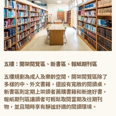
五樓：開架閱覽區、新書區、報紙期刊區
五樓規劃為成人及樂齡空間，開架閱覽區除了
多樣的中、外文書籍，還設有寬敞的閱讀桌，
新書區則定期上架讀者薦購書籍和新進好書，
報紙期刊區讓讀者可輕鬆取閱當期及往期刊
物，並且隨時享有靜謐舒適的閱讀環境。