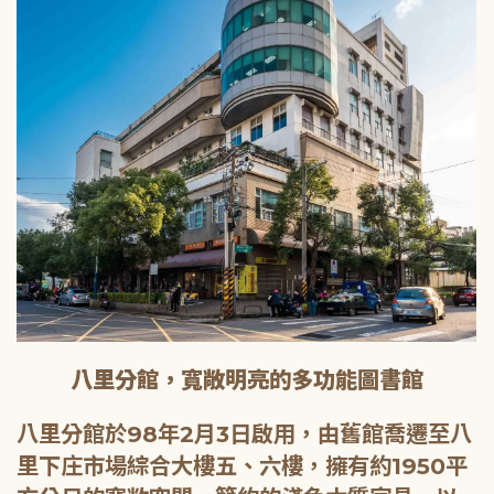
八里分館，寬敞明亮的多功能圖書館
八里分館於98年2月3日啟用，由舊館喬遷至八
里下庄市場綜合大樓五、六樓，擁有約1950平