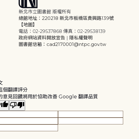
新北市立圖書館 版權所有
總館地址：220218 新北市板橋區貴興路139號
【地圖】
電話：02-29537868 傳真：02-29538139
政府網站資料開放宣告
|
隱私權聲明
圖書館信箱：cad2170001@ntpc.gov.tw
文
這個翻譯評分
的意見回饋將用於協助改善 Google 翻譯品質