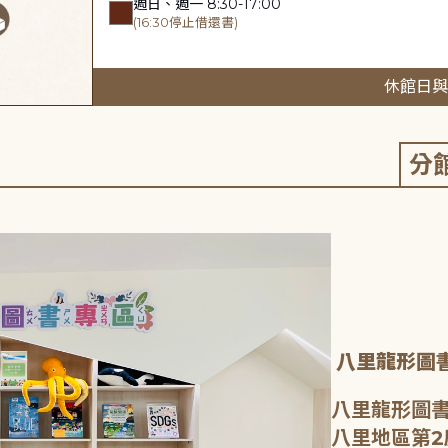
週日、週一 8:30-17:00
(16:30停止借還書)
休館日與
分
八里龍形圖
八里龍形圖書
八里地區第2