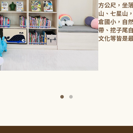
方公尺，坐
山、七星山
倉國小，自
帶、挖子尾