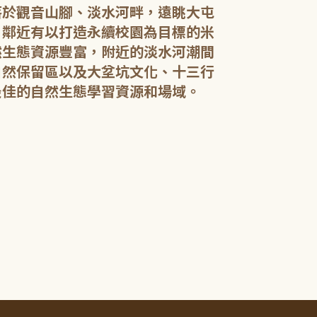
落於觀音山腳、淡水河畔，遠眺大屯
，鄰近有以打造永續校園為目標的米
然生態資源豐富，附近的淡水河潮間
館內規劃有期
自然保留區以及大坌坑文化、十三行
憩閱讀區，讓民
展示藝文作品。