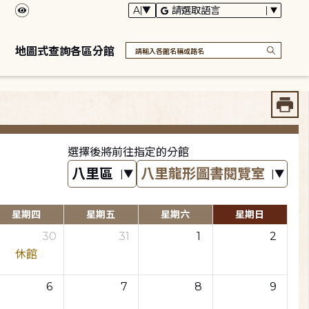
地圖式查詢各區分館
選擇後將前往指定的分館
星期四
星期五
星期六
星期日
30
31
1
2
休館
6
7
8
9