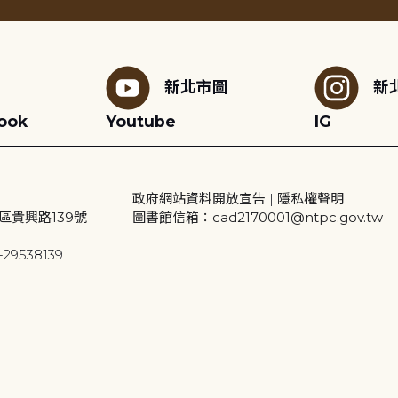
新北市圖
新
ook
Youtube
IG
政府網站資料開放宣告
|
隱私權聲明
區貴興路139號
圖書館信箱：cad2170001@ntpc.gov.tw
29538139