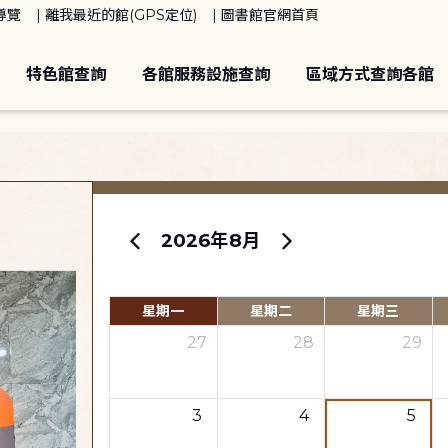
導覽
離我最近的館(GPS定位)
圖書館官網首頁
特色館查詢
各館服務設施查詢
區域方式查詢各館
2026年8月
星期一
星期二
星期三
27
28
29
3
4
5