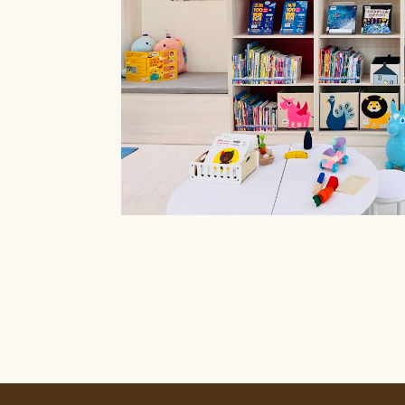
療癒菜園的休
廊」，供民眾申請
書閱覽室也特別