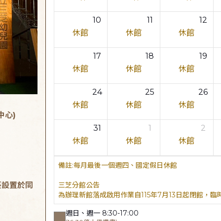
10
11
12
休館
休館
休館
17
18
19
休館
休館
休館
24
25
26
休館
休館
休館
中心)
31
1
2
休館
休館
休館
每月最後一個週四、國定假日休館
臺設置於同
三芝分館公告
為辦理新館落成啟用作業自115年7月13日起閉館，
週日、週一 8:30-17:00