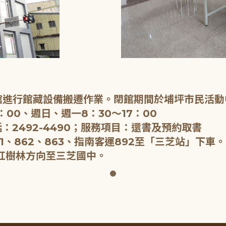
閉館進行館藏設備搬遷作業。閉館期間於埔坪市民活動
：00、週日、週一8：30～17：00
：2492-4490；服務項目：還書及預約取書
1、862、863、指南客運892至「三芝站」下車。
紅樹林方向至三芝國中。