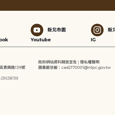
新北市圖
新
ook
Youtube
IG
政府網站資料開放宣告
|
隱私權聲明
區貴興路139號
圖書館信箱：cad2170001@ntpc.gov.tw
29538139