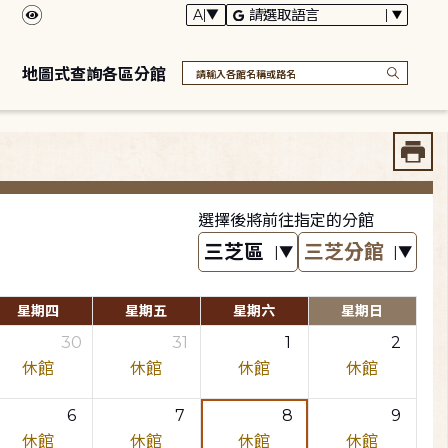
地圖式查詢各區分館
選擇後將前往指定的分館
星期四
星期五
星期六
星期日
30
31
1
2
休館
休館
休館
休館
6
7
8
9
休館
休館
休館
休館