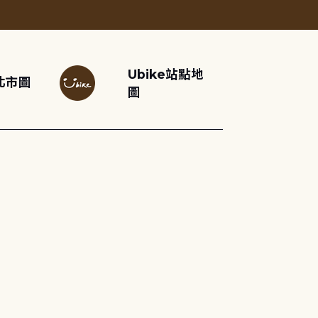
Ubike站點地
北市圖
圖