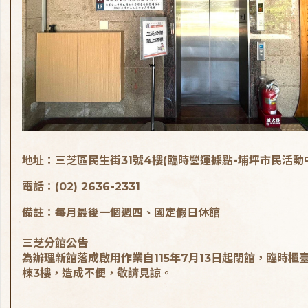
地址：三芝區民生街31號4樓(臨時營運據點-埔坪市民活動
電話：(02) 2636-2331
備註：每月最後一個週四、國定假日休館
三芝分館公告
為辦理新館落成啟用作業自115年7月13日起閉館，臨時櫃
棟3樓，造成不便，敬請見諒。