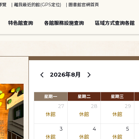
導覽
離我最近的館(GPS定位)
圖書館官網首頁
特色館查詢
各館服務設施查詢
區域方式查詢各館
2026年8月
星期一
星期二
星期三
27
28
29
休館
休館
休館
3
4
5
休館
休館
休館