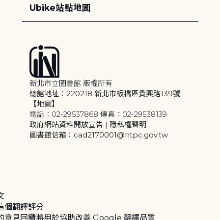
Ubike站點地圖
新北市立圖書館 版權所有
總館地址：220218 新北市板橋區貴興路139號
【地圖】
電話：02-29537868 傳真：02-29538139
政府網站資料開放宣告
|
隱私權聲明
圖書館信箱：cad2170001@ntpc.gov.tw
文
這個翻譯評分
的意見回饋將用於協助改善 Google 翻譯品質