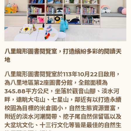
八里龍形圖書閱覽室，打造繽紛多彩的閱讀天
地
八里龍形圖書閱覽室於113年10月22日啟用，
為八里地區第2座圖書分館，全館面積為
345.88平方公尺，坐落於觀音山腳、淡水河
畔，遠眺大屯山、七星山，鄰近有以打造永續
校園為目標的米倉國小，自然生態資源豐富，
附近的淡水河潮間帶、挖子尾自然保留區以及
大坌坑文化、十三行文化等皆是最佳的自然生