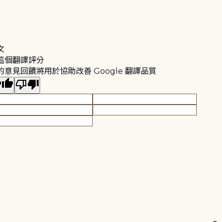
文
這個翻譯評分
的意見回饋將用於協助改善 Google 翻譯品質