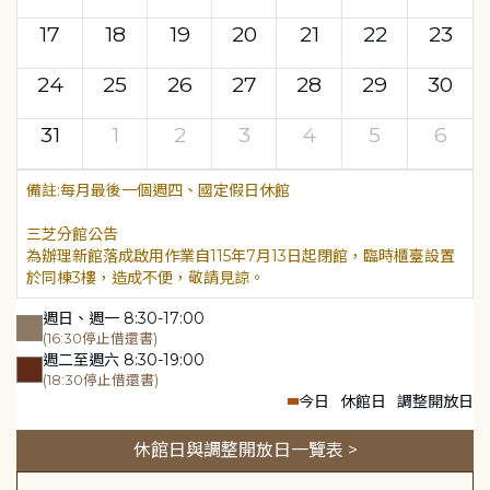
17
18
19
20
21
22
23
24
25
26
27
28
29
30
31
1
2
3
4
5
6
每月最後一個週四、國定假日休館
三芝分館公告
為辦理新館落成啟用作業自115年7月13日起閉館，臨時櫃臺設置
於同棟3樓，造成不便，敬請見諒。
週日、週一 8:30-17:00
(16:30停止借還書)
週二至週六 8:30-19:00
(18:30停止借還書)
今日
休館日
調整開放日
休館日與調整開放日一覽表 >