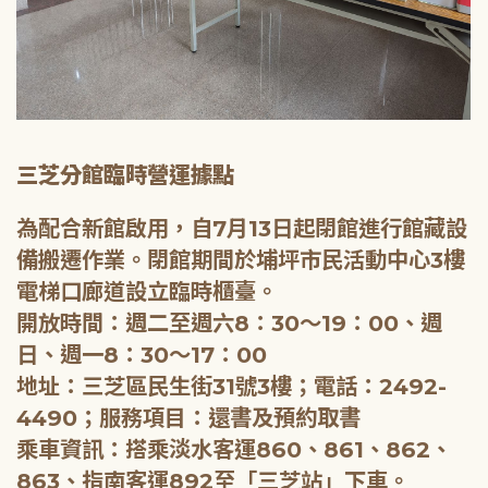
三芝分館臨時營運據點
為配合新館啟用，自7月13日起閉館進行館藏設
備搬遷作業。閉館期間於埔坪市民活動中心3樓
電梯口廊道設立臨時櫃臺。
開放時間：週二至週六8：30～19：00、週
日、週一8：30～17：00
地址：三芝區民生街31號3樓；電話：2492-
4490；服務項目：還書及預約取書
乘車資訊：搭乘淡水客運860、861、862、
863、指南客運892至「三芝站」下車。