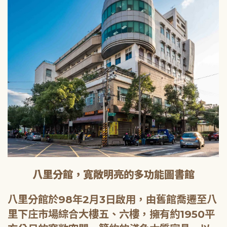
八里分館，寬敞明亮的多功能圖書館
八里分館於98年2月3日啟用，由舊館喬遷至八
里下庄市場綜合大樓五、六樓，擁有約1950平