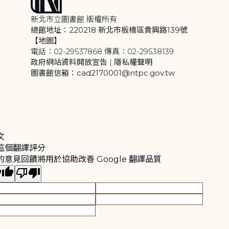
新北市立圖書館 版權所有
總館地址：220218 新北市板橋區貴興路139號
【地圖】
電話：02-29537868 傳真：02-29538139
政府網站資料開放宣告
|
隱私權聲明
圖書館信箱：cad2170001@ntpc.gov.tw
文
這個翻譯評分
的意見回饋將用於協助改善 Google 翻譯品質