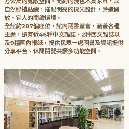
方公尺的寬敞空間。簡約的淺色木質家具，以
自然綠植點綴，搭配明亮的採光設計，營造開
放、宜人的閱讀環境。
全館約287個座位，館內藏書豐富，涵蓋各種
主題，還有近46種中文雜誌、2種西文雜誌以
及9種國內報紙，提供民眾一處圖書及資訊提供