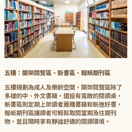
五樓：開架閱覽區、新書區、報紙期刊區
五樓規劃為成人及樂齡空間，開架閱覽區除了
多樣的中、外文書籍，還設有寬敞的閱讀桌，
新書區則定期上架讀者薦購書籍和新進好書，
報紙期刊區讓讀者可輕鬆取閱當期及往期刊
物，並且隨時享有靜謐舒適的閱讀環境。