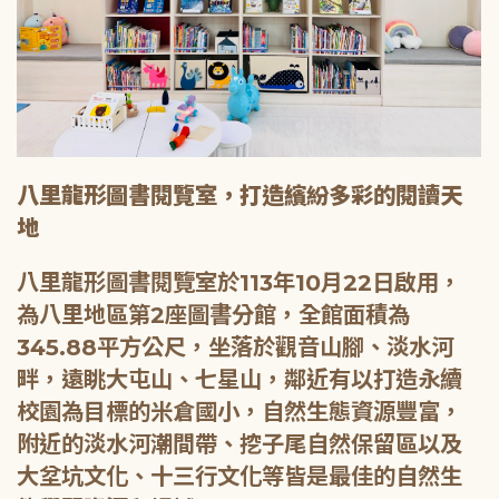
八里龍形圖書閱覽室，打造繽紛多彩的閱讀天
地
八里龍形圖書閱覽室於113年10月22日啟用，
為八里地區第2座圖書分館，全館面積為
345.88平方公尺，坐落於觀音山腳、淡水河
畔，遠眺大屯山、七星山，鄰近有以打造永續
校園為目標的米倉國小，自然生態資源豐富，
附近的淡水河潮間帶、挖子尾自然保留區以及
大坌坑文化、十三行文化等皆是最佳的自然生