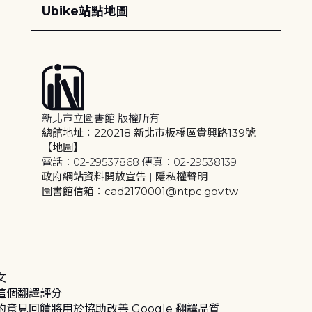
Ubike站點地圖
新北市立圖書館 版權所有
總館地址：220218 新北市板橋區貴興路139號
【地圖】
電話：02-29537868 傳真：02-29538139
政府網站資料開放宣告
|
隱私權聲明
圖書館信箱：cad2170001@ntpc.gov.tw
文
這個翻譯評分
的意見回饋將用於協助改善 Google 翻譯品質