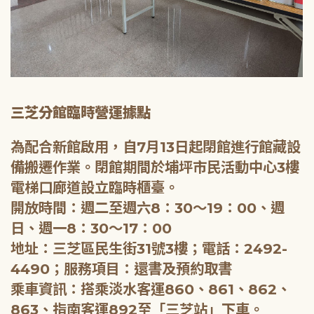
三芝分館臨時營運據點
為配合新館啟用，自7月13日起閉館進行館藏設
備搬遷作業。閉館期間於埔坪市民活動中心3樓
電梯口廊道設立臨時櫃臺。
開放時間：週二至週六8：30～19：00、週
日、週一8：30～17：00
地址：三芝區民生街31號3樓；電話：2492-
4490；服務項目：還書及預約取書
乘車資訊：搭乘淡水客運860、861、862、
863、指南客運892至「三芝站」下車。