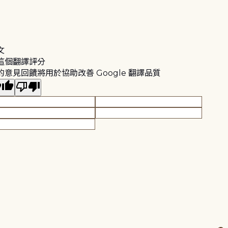
文
這個翻譯評分
的意見回饋將用於協助改善 Google 翻譯品質