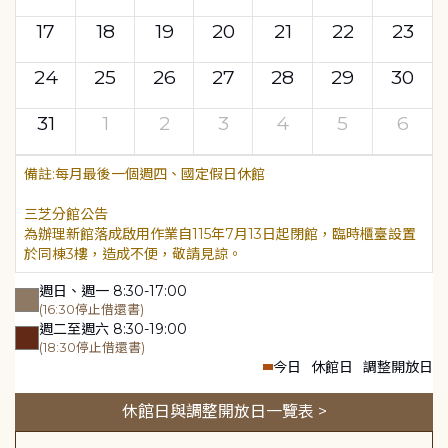
17
18
19
20
21
22
23
24
25
26
27
28
29
30
31
1
2
3
4
5
6
每月最後一個週四、國定假日休館
三芝分館公告
為辦理新館落成啟用作業自115年7月13日起閉館，臨時櫃臺設置
於同棟3樓，造成不便，敬請見諒。
週日、週一 8:30-17:00
(16:30停止借還書)
週二至週六 8:30-19:00
(18:30停止借還書)
今日
休館日
調整開放日
休館日與調整開放日一覽表 >