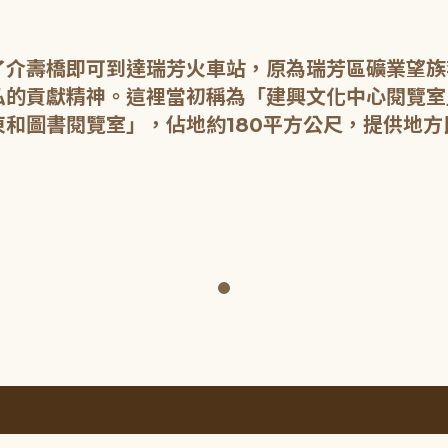
了介壽橋即可到達瑞芳火車站，原為瑞芳區礦業望族
的貢獻精神。這裡當初稱為「建興文化中心閱覽室
和圖書閱覽室」，佔地約180平方公尺，提供地方