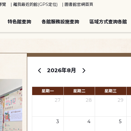
導覽
離我最近的館(GPS定位)
圖書館官網首頁
特色館查詢
各館服務設施查詢
區域方式查詢各館
2026年8月
星期一
星期二
星期三
27
28
29
3
4
5