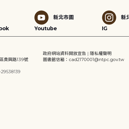
新北市圖
新
ook
Youtube
IG
政府網站資料開放宣告
|
隱私權聲明
區貴興路139號
圖書館信箱：cad2170001@ntpc.gov.tw
29538139