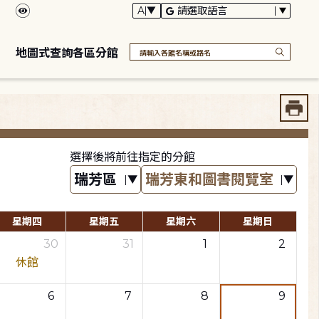
地圖式查詢各區分館
選擇後將前往指定的分館
星期四
星期五
星期六
星期日
30
31
1
2
休館
6
7
8
9